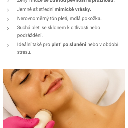
Jemné až střední
mimické vrásky.
Nerovnoměrný tón pleti, mdlá pokožka.
Suchá pleť se sklonem k citlivosti nebo
podráždění.
Ideální také pro
pleť po slunění
nebo v období
stresu.