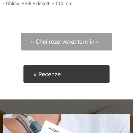
- Obličej + krk + dekolt – 110 min
» Chci rezervovat termín «
» Recenze ⭐️⭐️⭐️⭐️⭐️