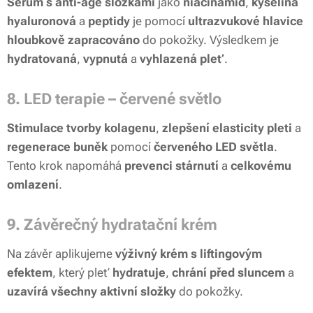
Sérum s anti-age složkami
jako
niacinamid
,
kyselina
hyaluronová
a
peptidy
je pomocí
ultrazvukové hlavice
hloubkově zapracováno
do pokožky. Výsledkem je
hydratovaná
,
vypnutá
a
vyhlazená pleť
.
8. LED terapie – červené světlo
Stimulace tvorby kolagenu
,
zlepšení elasticity pleti
a
regenerace buněk
pomocí
červeného LED světla
.
Tento krok napomáhá
prevenci stárnutí
a
celkovému
omlazení
.
9. Závěrečný hydratační krém
Na závěr aplikujeme
výživný krém s liftingovým
efektem
, který pleť
hydratuje
,
chrání před sluncem
a
uzavírá všechny aktivní složky
do pokožky.