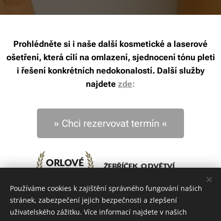
Prohlédněte si i naše další kosmetické a laserové
ošetření, která cílí na omlazení, sjednocení tónu pleti
i řešení konkrétních nedokonalostí. Další služby
najdete
zde
:
» Chci rezervovat termín «
Používáme cookies k zajištění správného fungování našich
stránek, zabezpečení jejich bezpečnosti a zlepšení
uživatelského zážitku. Více informací najdete v našich