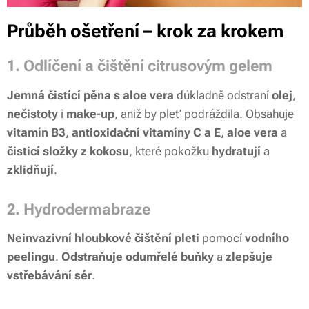
Průběh ošetření – krok za krokem
1.
Odlíčení a čištění citrusovým gelem
Jemná čistící pěna s aloe vera
důkladně odstraní
olej
,
nečistoty
i
make-up
, aniž by pleť podráždila. Obsahuje
vitamín B3
,
antioxidační vitamíny C a E
,
aloe vera
a
čisticí složky z kokosu
, které pokožku
hydratují
a
zklidňují
.
2. Hydrodermabraze
Neinvazivní hloubkové čištění pleti
pomocí
vodního
peelingu
.
Odstraňuje odumřelé buňky
a
zlepšuje
vstřebávání sér
.