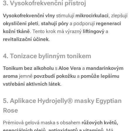
3.
Vysokofrekvenční přístroj
Vysokofrekvenční vlny
stimulují
mikrocirkulaci
, zlepšují
okysličení pleti
,
stahují póry
a podporují
regeneraci
kožní tkáně
. Tento krok má výrazný
liftingový
a
revitalizační účinek
.
4. Tonizace bylinným tonikem
Tonikum bez alkoholu
s
Aloe Vera
a
mandarinkovým
aroma
jemně
povzbudí pokožku
a
pomůže lepšímu
vstřebání aktivních látek
.
5.
Aplikace Hydrojelly® masky Egyptian
Rose
Prémiová gelová maska s obsahem
růžových květů,
esenciálních olejů, antioxidantů a vitamínů
. Má