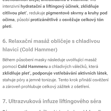
intenzivní
hydratační a liftingový účinek
,
zklidňuje
citlivou pleť
, redukuje
pigmentové skvrny a kruhy pod
očima
, působí
protizánětlivě
a
osvěžuje celkový tón
pleti
.
6.
Relaxační masáž obličeje s chladivou
hlavicí (Cold Hammer)
Během působení masky následuje uvolňující masáž
pomocí
Cold Hammeru
a chladivých válečků, která
zklidňuje pleť, podporuje vstřebávání aktivních látek
,
stahuje póry a jemně tonizuje. Tento krok přináší osvěžení
a zároveň prohlubuje celkový zážitek z ošetření.
7.
Ultrazvuková infuze liftingového séra