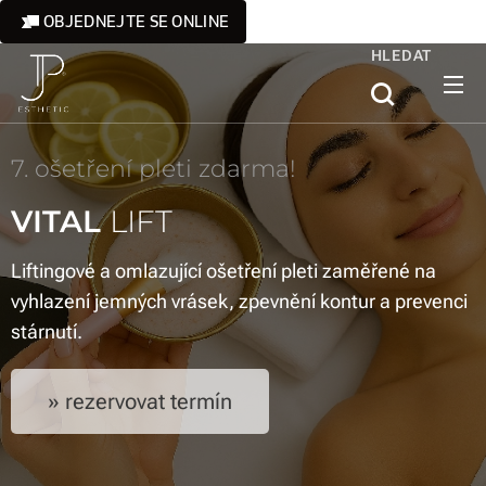
OBJEDNEJTE SE ONLINE
HLEDAT
7. ošetření pleti zdarma!
VITAL
LIFT
Liftingové a omlazující ošetření pleti zaměřené na
vyhlazení jemných vrásek, zpevnění kontur a prevenci
stárnutí.
» rezervovat termín