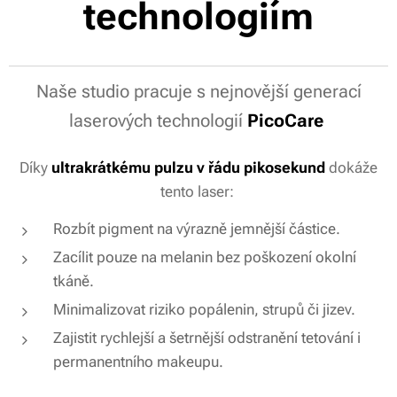
technologiím
až 8 týdnů, jinak by mohlo dojít k podráždění
pokožky nebo zpomalení výsledků.
Co ovlivňuje počet potřebných zákroků?
Naše studio pracuje s nejnovější generací
Každé tetování je jiné. Na počet ošetření má vliv:
laserových technologií
PicoCare
Hloubka a hustota pigmentu
Díky
ultrakrátkému pulzu v řádu pikosekund
dokáže
Barevnost a typ barviva
tento laser:
Stáří tetování
Rozbít pigment na výrazně jemnější částice.
Typ pokožky
Zacílit pouze na melanin bez poškození okolní
tkáně.
Technika, kterou bylo tetování aplikováno
Minimalizovat riziko popálenin, strupů či jizev.
Zajistit rychlejší a šetrnější odstranění tetování i
Kolik zákroků potřebuji?
permanentního makeupu.
Orientačně je potřeba počítat s 6 až 14 zákroky.