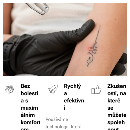
Bez
Rychlý
Zkušen
bolesti
a
osti, na
a s
efektivn
které
maxim
í
se
álním
můžete
Používáme
komfort
spoleh
technologii, která
em
nout