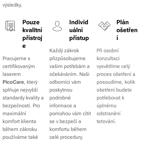
výsledky.
Pouze
Individ
Plán
kvalitní
uální
ošetřen
přístroj
přístup
í
e
Každý zákrok
Při osobní
Pracujeme s
přizpůsobujeme
konzultaci
certifikovaným
vašim potřebám a
vysvětlíme celý
laserem
očekáváním. Naši
proces ošetření a
PicoCare
, který
odborníci vám
posoudíme, kolik
splňuje nejvyšší
poskytnou
ošetření budete
standardy kvality a
podrobné
potřebovat k
bezpečnosti. Pro
informace a
úplnému
maximální
pomohou vám cítit
odstranění
komfort klienta
se v bezpečí a
tetování.
během zákroku
komfortu během
používáme také
celé procedury.