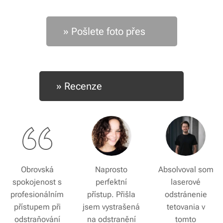
» Pošlete foto přes 📱
» Recenze ⭐️⭐️⭐️⭐️⭐️
Obrovská
Naprosto
Absolvoval som
spokojenost s
perfektní
laserové
profesionálním
přístup. Přišla
odstránenie
přístupem při
jsem vystrašená
tetovania v
odstraňování
na odstranění
tomto