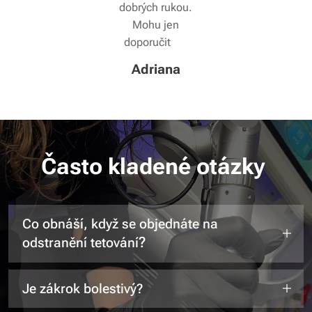
dobrých rukou.
Mohu jen
doporučit 😊
Adriana
Často kladené otázky
Co obnáší, když se objednáte na
?
odstranění tetování
Při osobní konzultaci vysvětlíme celý proces
Je zákrok bolestivý?
ošetření a posoudíme, kolik ošetření budete