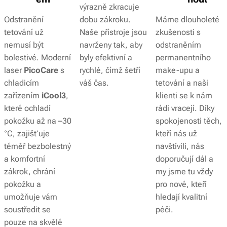
výrazně zkracuje
Odstranění
dobu zákroku.
Máme dlouholeté
tetování už
Naše přístroje jsou
zkušenosti s
nemusí být
navrženy tak, aby
odstraněním
bolestivé. Moderní
byly efektivní a
permanentního
laser
PicoCare
s
rychlé, čímž šetří
make-upu a
chladicím
váš čas.
tetování a naši
zařízením
iCool3
,
klienti se k nám
které ochladí
rádi vracejí. Díky
pokožku až na –30
spokojenosti těch,
°C, zajišťuje
kteří nás už
téměř bezbolestný
navštívili, nás
a komfortní
doporučují dál a
zákrok, chrání
my jsme tu vždy
pokožku a
pro nové, kteří
umožňuje vám
hledají kvalitní
soustředit se
péči.
pouze na skvělé