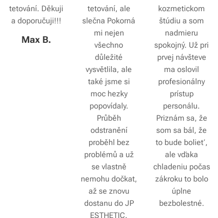
tetování. Děkuji
tetování, ale
kozmetickom
a doporučuji!!!
slečna Pokorná
štúdiu a som
mi nejen
nadmieru
Max B.
všechno
spokojný. Už pri
důležité
prvej návšteve
vysvětlila, ale
ma oslovil
také jsme si
profesionálny
moc hezky
prístup
popovídaly.
personálu.
Průběh
Priznám sa, že
odstranění
som sa bál, že
proběhl bez
to bude bolieť,
problémů a už
ale vďaka
se vlastně
chladeniu počas
nemohu dočkat,
zákroku to bolo
až se znovu
úplne
dostanu do JP
bezbolestné.
ESTHETIC.