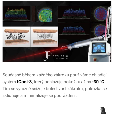
U některých tetování postačí méně ošetření, jiná
(zejména starší nebo vícevrstvá) mohou
vyžadovat zákroků více. Každý klient reaguje
individuálně – a každé tělo pracuje jiným
tempem.
Shrnutí
Odstranění není okamžité – probíhá
postupně
Laser pigment rozbije, tělo ho musí samo
odvést
Současně během každého zákroku používáme chladicí
systém
iCool-3
, který ochlazuje pokožku až na
-30 °C
.
Pauzy mezi sezeními jsou nezbytné pro
Tím se výrazně snižuje bolestivost zákroku, pokožka se
hojení i účinnost
zklidňuje a minimalizuje se podráždění.
Realistické očekávání, trpělivost a
pravidelnost jsou klíčové